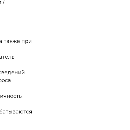
 /
а также при
атель
сведений.
роса
ичность.
абатываются