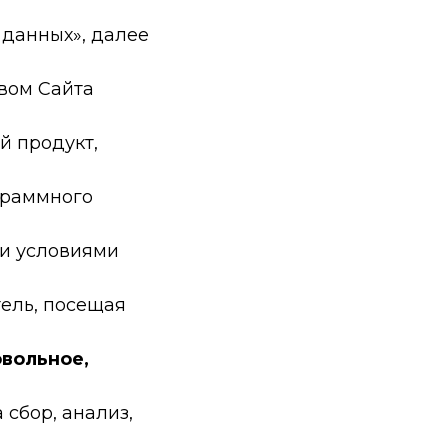
 данных», далее
вом Сайта
 продукт,
граммного
ми условиями
тель, посещая
вольное,
 сбор, анализ,