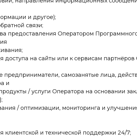
овий, направления информационных сообщений
ормации и другое);
обратной связи;
ства предоставления Оператором Программного
ния
живания;
я доступа на сайты или к сервисам партнёров
 предприниматели, самозанятые лица, дейст
а и
родукты / услуги Оператора на основании за
;
ания / оптимизации, мониторинга и улучшения
я клиентской и технической поддержки 24/7;