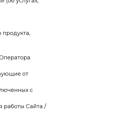
 (об услугах,
 продукта,
 Оператора
вующие от
ключённых с
 работы Сайта /