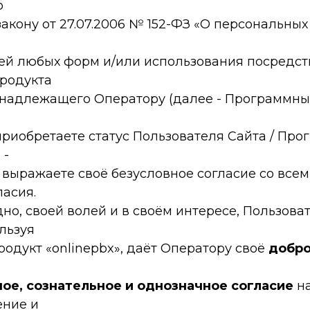
о
кону от 27.07.2006 № 152-ФЗ «О персональных
ей любых форм и/или использования посредст
родукта
надлежащего Оператору (далее - Программный
приобретаете статус Пользователя Сайта / Про
 -
 выражаете своё безусловное согласие со все
асия.
но, своей волей и в своём интересе, Пользова
льзуя
одукт «onlinepbx», даёт Оператору своё
добро
ое, сознательное и однозначное согласие
на
ение и