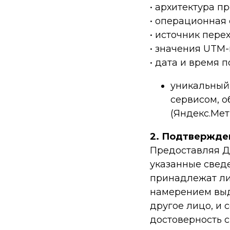
• архитектура п
• операционная 
• источник пере
• значения UTM-м
• дата и время п
уникальный
сервисом, 
(Яндекс.Мет
2. Подтвержде
Предоставляя Д
указанные свед
принадлежат лич
намерением выд
другое лицо, и 
достоверность 