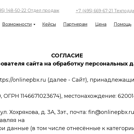
95) 148-50-22 Отдел продаж
+7 (495) 669-67-21 Техпод
Возможности
Кейсы
Партнерам
Цена
Помощь
СОГЛАСИЕ
ователя сайта
на обработку персональных 
tps://onlinepbx.ru (далее - Сайт), принадлежащ
, ОГРН 1146671023674), местонахождение: 6200
ул. Хохрякова, д. 3А, 3эт., почта: fin@onlinepbx.r
тавляя на
ои данные (в том числе отнесённые к категор