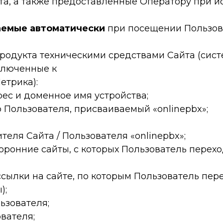
та, а также предоставленные Оператору при и
аемые автоматически
при посещении Пользов
родукта техническими средствами Сайта (сист
ключенные к
етрика):
дрес и доменное имя устройства;
 Пользователя, присваиваемый «onlinepbx»;
ителя Сайта / Пользователя «onlinepbx»;
сторонние сайты, с которых Пользователь перехо
(ссылки на сайте, по которым Пользователь пер
);
ьзователя;
ователя;