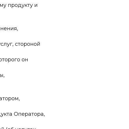
му продукту и
енения,
слуг, стороной
оторого он
ы,
атором,
укта Оператора,