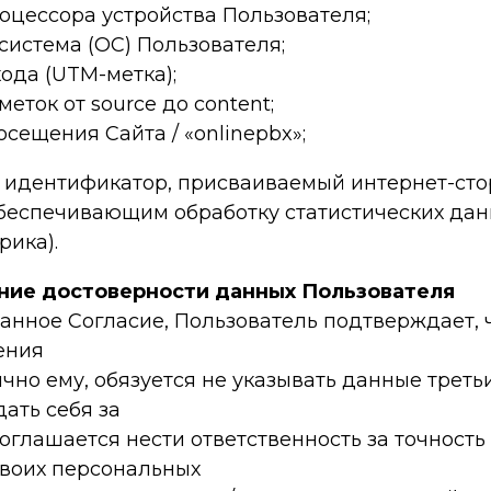
роцессора устройства Пользователя;
система (ОС) Пользователя;
хода (UTM-метка);
еток от source до content;
осещения Сайта / «onlinepbx»;
 идентификатор, присваиваемый интернет-ст
обеспечивающим обработку статистических да
рика).
ние достоверности данных Пользователя
анное Согласие, Пользователь подтверждает, ч
ения
но ему, обязуется не указывать данные третьи
ать себя за
соглашается нести ответственность за точность
своих персональных