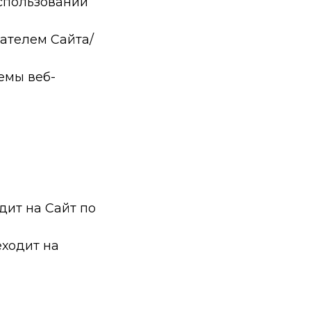
спользовании
ателем Сайта/
емы веб-
дит на Сайт по
еходит на