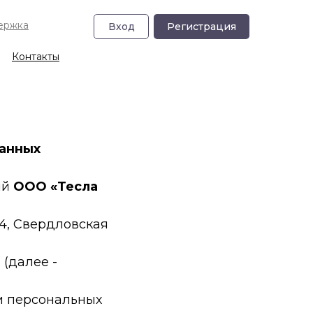
держка
Вход
Регистрация
Контакты
данных
ий
ООО «Тесла
14, Свердловская
u (далее -
ии персональных