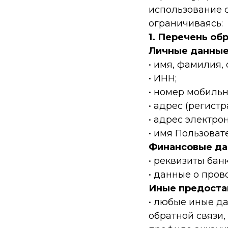
использование с
ограничиваясь:
1. Перечень о
Личные данные
• имя, фамилия, 
• ИНН;
• номер мобильн
• адрес (регист
• адрес электрон
• имя Пользоват
Финансовые да
• реквизиты банк
• данные о пров
Иные предоста
• любые иные д
обратной связи,