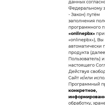
данных согласн
Федеральному за
- Закон) путём
заполнения пол
программного п
«onlinepbx»
при
«onlinepbx»), Вы
автоматически 
продукта (далее
Пользователь) и
настоящего Согл
Действуя свобод
Сайт и/или испо
Программный пр
конкретное,
информированн
обработку, хран