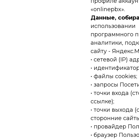
профиле аккаун
«onlinepbx».
Данные, собир
использовании
программного п
аналитики, под
сайту - Яндекс.М
• сетевой (IP) а
• идентификатор
• файлы cookies;
• запросы Посет
• точки входа (
ссылке);
• точки выхода 
сторонние сайты
• провайдер Пол
• браузер Польз