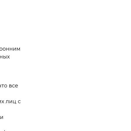
оронним
нных
то все
х лиц с
 и