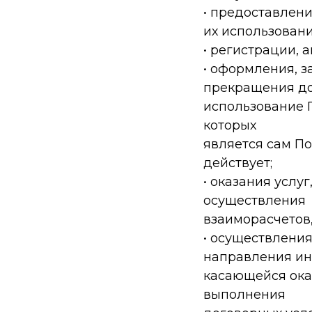
• предоставлени
их использовани
• регистрации, 
• оформления, з
прекращения до
использование П
которых
является сам По
действует;
• оказания услу
осуществления
взаиморасчетов,
• осуществления
направления и
касающейся ока
выполнения