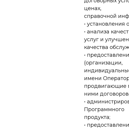
договорных усл
ценах,
справочной инф
• установления 
• анализа каче
услуг и улучше
качества обслу
• предоставлени
(организации,
индивидуальные
имени Оператор
продвигающие п
ними договоров)
• администриров
Программного
продукта;
• предоставлени