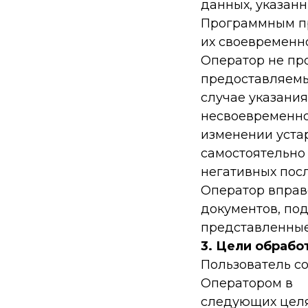
данных, указанн
Программным пр
их своевременн
Оператор не пр
предоставляемы
случае указания
несвоевременн
изменении уста
самостоятельно
негативных пос
Оператор вправ
документов, п
представленные
3. Цели обрабо
Пользователь с
Оператором в
следующих целя