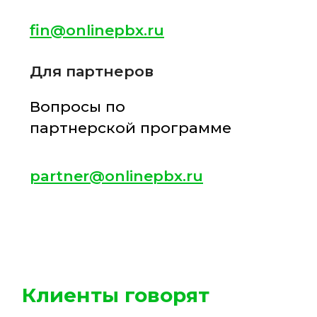
РЕСУРСЫ
База знаний
Блог
Помощь
API
КОНТАКТЫ
Отдел продаж
go@onlinepbx.ru
+7 (495) 148-50-22
Партнерский отдел
partner@onlinepbx.ru
+7 (495) 148-50-11
Финансовый отдел
fin@onlinepbx.ru
Telegram: