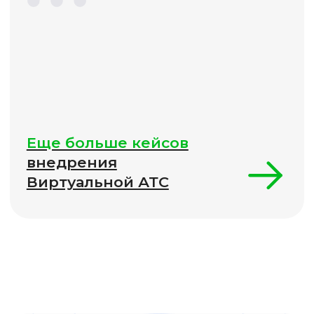
Расскажите о своем опыте
работы с продуктами onlinePBX
Я даю
Согласие
на обработку персональных
данных и подтверждаю, что ознакомлен(а) с
Политикой обработки персональных
данных и Публичной офертой
Оператора