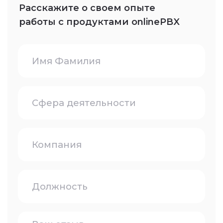
+7 (343) 302-01-37
support@onlinepbx.ru
techpbx_bot
Отдел продаж
Консультация и условия
использования
+7 (495) 148-50-22
go@onlinebx.ru
Бухгалтерия
Финансовые и
юридические вопросы
fin@onlinepbx.ru