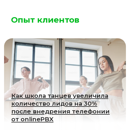
после внедрения телефонии
от onlinePBX
Подробнее
Как барбершоп увеличил
количество записей в
полтора раза в связке
CRM+телефония
Подробнее