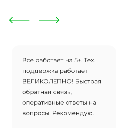
@finpbx_bot
Техподдержка
support@onlinepbx.ru
partner@onlinepbx.ru
+7 (495) 669-67-21
+7 (812) 646-51-40
+7 (343) 302-01-37
Telegram:
@onpbx_calls
(для звонков)
Telegram:
@techpbx_bot
(для чатов)
ВКонтакте:
чат с техподдержкой
MAX:
чат с техподдержкой