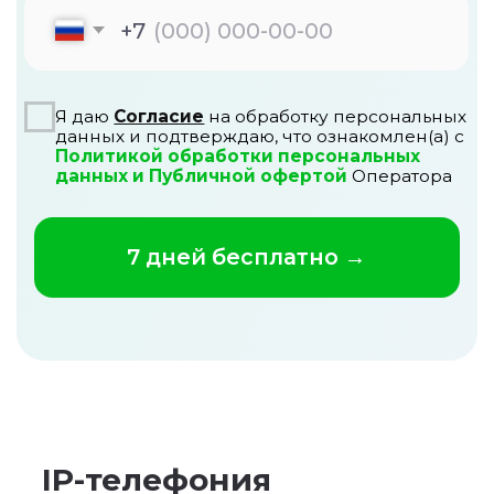
IP-телефония
IP-телефония (цифровая телефония)
— это современный инструмент для
голосовой коммуникации с
клиентами через сеть интернет. Он
позволяет организовать связь через
виртуальные номера телефона,
экономить на звонках, а также
автоматизировать работу
телефонии в офисе и удаленную
работу колл центра. Если звонки —
один из каналов продаж в вашем
бизнесе, то телефония для бизнеса
вам необходима.
Больше не нужно покупать
телефонное оборудование и
корпоративные сим-карты. Вся