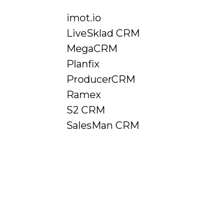
Бизнес-
imot.io
аналитика
LiveSklad CRM
MegaCRM
Запись
Planfix
разговоров
ProducerCRM
Ramex
Авто-
S2 CRM
информатор
SalesMan CRM
Виртуальная
АТС