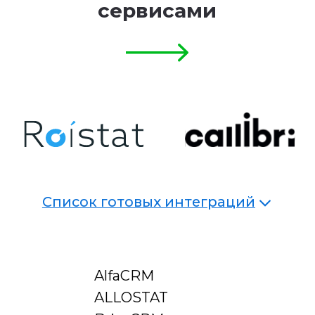
Внедрим
телефонию
в бизнес-процессы
Подберем маршрут звонка
под ваш кейс
Распределим звонки
между сотрудниками
Настроим отчеты
AlfaCRM
и уведомления
ALLOSTAT
Подключим