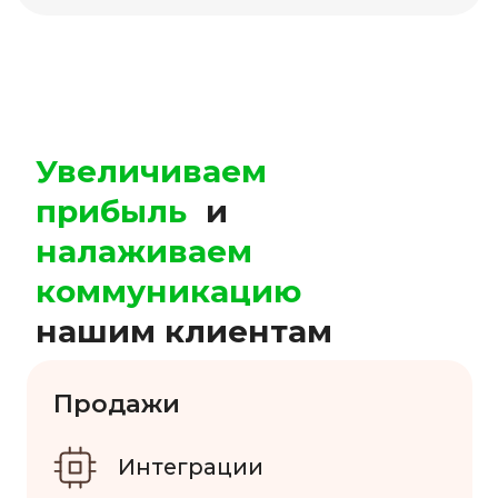
Сколько стоит
onlinePBX
Попробовать сервис 7 дней
RUB
UZS
KZT
USD