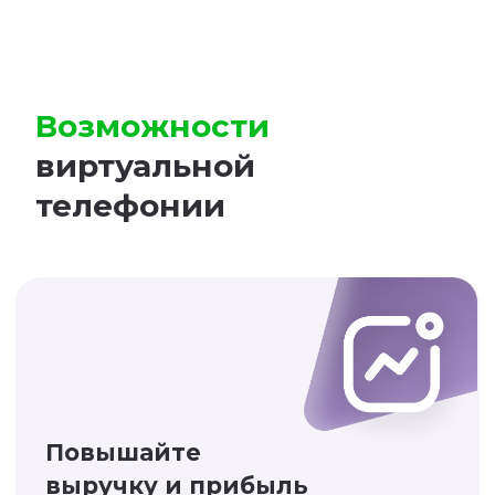
Налаживайте коммуникацию
с клиентами
Запись разговоров и оценка
качества позволят понять, как
менеджеры ведут продающий
диалог и что клиенты об этом
думают
Увеличивайте поток
входящих обращений
Специальные виджеты для
сбора заявок на сайте повысят
результативность ваших