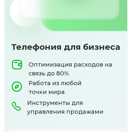
Оптимизация расходов на
связь до 80%
Работа из любой
точки мира
Инструменты для
управления продажами
+7
Я даю
Согласие
на обработку персональных
данных и подтверждаю, что ознакомлен(а) с
Политикой обработки персональных
данных и Публичной офертой
Оператора
7 дней бесплатно →