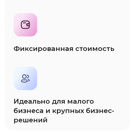
Увеличивайте
конверсию в продажу
Глубокая аналитика по
обработке входящих вызовов и
исходящих звонков поможет
выявить слабые места в
процессе продаж и увеличить
конверсию
Уменьшайте отказы
Голосовой робот позволит
принимать заявки в
нерабочее время и выходные
в автоматическом режиме и
не терять клиентов