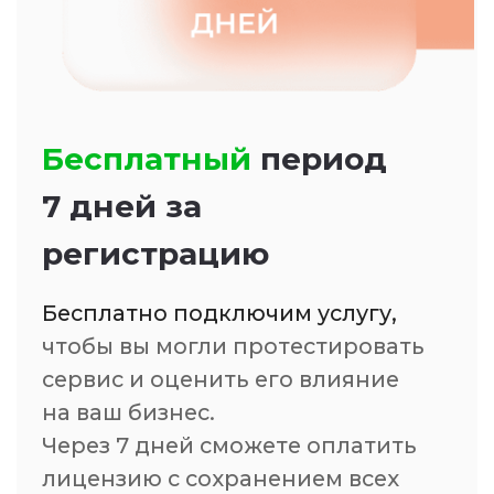
Возможности
телефонии
для разных
Еще больше кейсов
отделов
внедрения
Виртуальной АТС
Увеличиваем
прибыль
и
налаживаем
коммуникацию
нашим клиентам
Продажи
Интеграции