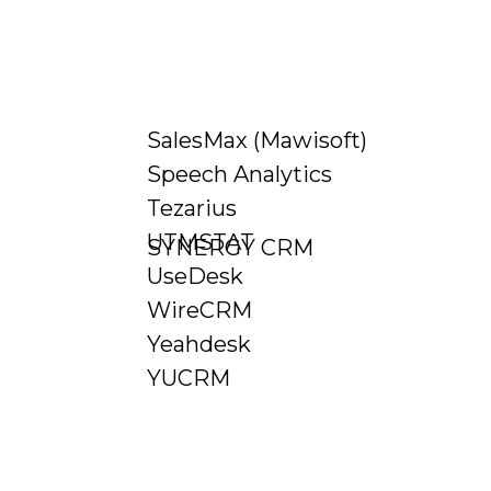
Нам доверяют
SalesMax (Mawisoft)
Speech Analytics
Tezarius
UTMSTAT
SYNERGY CRM
UseDesk
WireCRM
Клиенты говорят
Yeahdesk
YUCRM
Все работает на 5+. Тех.
Из за этой