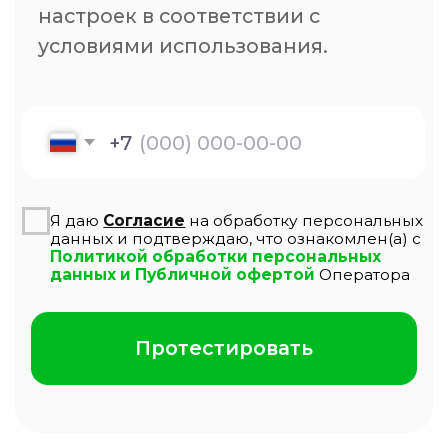
Настройка входящих
Разные операторы
Аналитика
Отчеты
Дашборды
Статистика
Контроль качества
История звонков
Запись разговоров
Уведомления