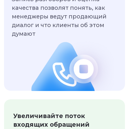
Бесплатный
период
7 дней за
регистрацию
Бесплатно подключим услугу,
чтобы вы могли протестировать
сервис и оценить его влияние
на ваш бизнес.
Через 7 дней сможете оплатить
лицензию с сохранением всех
настроек в соответствии с
условиями использования.
+7