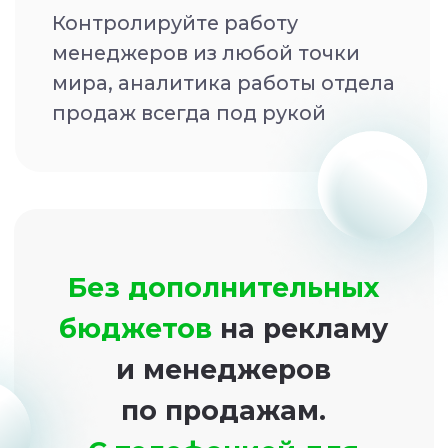
Как школа танцев увеличила
количество лидов на 30%
после внедрения телефонии
от onlinePBX
Подробнее
Как барбершоп увеличил
количество записей в
полтора раза в связке
CRM+телефония