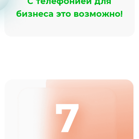
Подробнее
Как фитнес-клуб за счет
телефонии увеличил
выручку на 30%
Подробнее