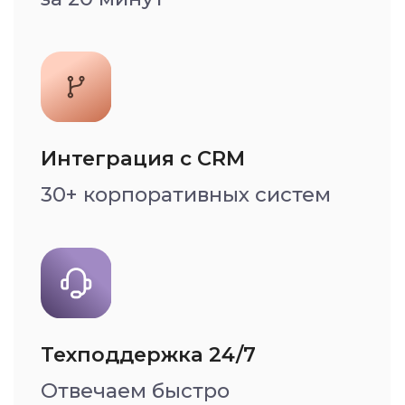
Возможности
виртуальной
телефонии
Повышайте
выручку и прибыль
Информация по эффективности
работы отдела продаж доступна
руководителю в удобном
дашборде в режиме реального
времени в личном кабинете