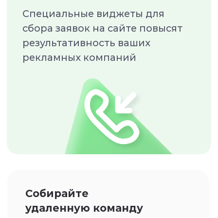
Я даю
Согласие
на обработку персональных
данных и подтверждаю, что ознакомлен(а) с
Политикой обработки персональных
данных и Публичной офертой
Оператора
Протестировать
Увеличиваем прибыль
и
налаживаем
коммуникацию
нашим
клиентам