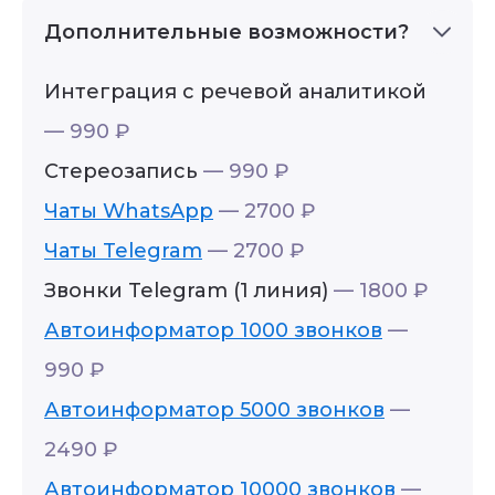
Дополнительные возможности?
Интеграция с речевой аналитикой
— 990 ₽
Стереозапись
— 990 ₽
ПРОДУКТ
КОМПАНИЯ
Чаты WhatsApp
— 2700 ₽
Главная
О компании
Возможности
Отзывы
Чаты Telegram
— 2700 ₽
Цена
Документы
Партнерская
Контакты
Звонки Telegram (1 линия)
— 1800 ₽
программа
Автоинформатор 1000 звонков
—
Кейсы
Акции
990 ₽
Автоинформатор 5000 звонков
—
2490 ₽
Автоинформатор 10000 звонков
—