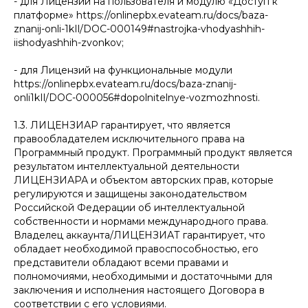
- для Лицензий на пользователя и модулю «Доступ к
платформе» https://onlinepbx.evateam.ru/docs/baza-
znanij-onli-1kIl/DOC-000149#nastrojka-vhodyashhih-
iishodyashhih-zvonkov;
- для Лицензий на функциональные модули
https://onlinepbx.evateam.ru/docs/baza-znanij-
onli1kIl/DOC-000056#dopolnitelnye-vozmozhnosti.
1.3. ЛИЦЕНЗИАР гарантирует, что является
правообладателем исключительного права на
Программный продукт. Программный продукт является
результатом интеллектуальной деятельности
ЛИЦЕНЗИАРА и объектом авторских прав, которые
регулируются и защищены законодательством
Российской Федерации об интеллектуальной
собственности и нормами международного права.
Владелец аккаунта/ЛИЦЕНЗИАТ гарантирует, что
обладает необходимой правоспособностью, его
представители обладают всеми правами и
полномочиями, необходимыми и достаточными для
заключения и исполнения настоящего Договора в
соответствии с его условиями.