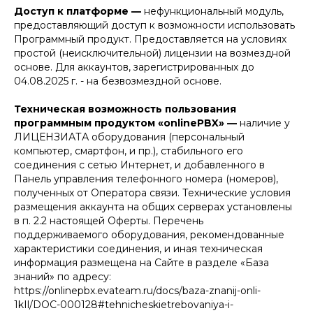
Доступ к платформе —
нефункциональный модуль,
предоставляющий доступ к возможности использовать
Программный продукт. Предоставляется на условиях
простой (неисключительной) лицензии на возмездной
основе. Для аккаунтов, зарегистрированных до
04.08.2025 г. - на безвозмездной основе.
Техническая возможность пользования
программным продуктом «onlinePBX» —
наличие у
ЛИЦЕНЗИАТА оборудования (персональный
компьютер, смартфон, и пр.), стабильного его
соединения с сетью Интернет, и добавленного в
Панель управления телефонного номера (номеров),
полученных от Оператора связи. Технические условия
размещения аккаунта на общих серверах установлены
в п. 2.2 настоящей Оферты. Перечень
поддерживаемого оборудования, рекомендованные
характеристики соединения, и иная техническая
информация размещена на Сайте в разделе «База
знаний» по адресу:
https://onlinepbx.evateam.ru/docs/baza-znanij-onli-
1kIl/DOC-000128#tehnicheskietrebovaniya-i-