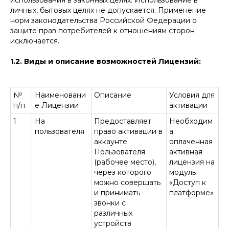
использования в законных целях. Использование в
личных, бытовых целях не допускается. Применение
норм законодательства Российской Федерации о
защите прав потребителей к отношениям сторон
исключается.
1.2. Виды и описание возможностей Лицензий:
№
Наименовани
Описание
Условия для
п/п
е Лицензии
активации
1
На
Предоставляет
Необходим
пользователя
право активации в
а
аккаунте
оплаченная
Пользователя
активная
(рабочее место),
лицензия на
через которого
модуль
можно совершать
«Доступ к
и принимать
платформе»
звонки с
различных
устройств