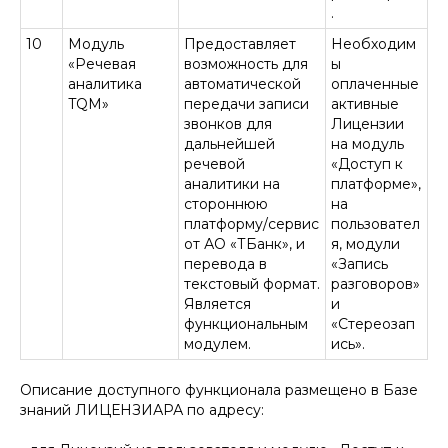
.
10
Модуль
Предоставляет
Необходим
«Речевая
возможность для
ы
аналитика
автоматической
оплаченные
TQM»
передачи записи
активные
звонков для
Лицензии
дальнейшей
на модуль
речевой
«Доступ к
аналитики на
платформе»,
стороннюю
на
платформу/сервис
пользовател
от АО «ТБанк», и
я, модули
перевода в
«Запись
текстовый формат.
разговоров»
Является
и
функциональным
«Стереозап
модулем.
ись».
Описание доступного функционала размещено в Базе
знаний ЛИЦЕНЗИАРА по адресу: