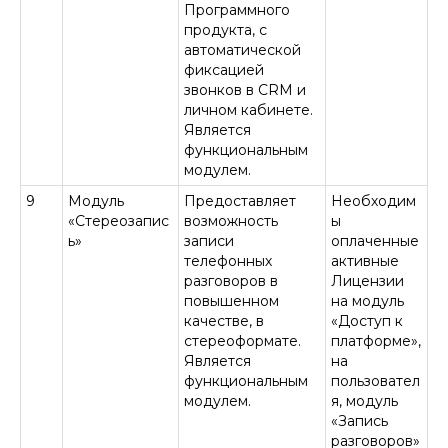
Программного
продукта, с
автоматической
фиксацией
звонков в CRM и
личном кабинете.
Является
функциональным
модулем.
9
Модуль
Предоставляет
Необходим
«Стереозапис
возможность
ы
ь»
записи
оплаченные
телефонных
активные
разговоров в
Лицензии
повышенном
на модуль
качестве, в
«Доступ к
стереоформате.
платформе»,
Является
на
функциональным
пользовател
модулем.
я, модуль
«Запись
разговоров»