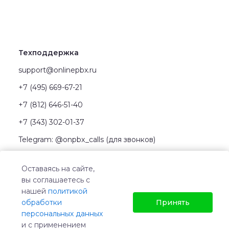
Техподдержка
support@onlinepbx.ru
+7 (495) 669-67-21
+7 (812) 646-51-40
+7 (343) 302-01-37
Telegram: @onpbx_calls (для звонков)
Telegram: @techpbx_bot (для чатов)
Оставаясь на сайте,
вы соглашаетесь с
нашей
политикой
обработки
Принять
персональных данных
Политика обработки персональных данных
и с применением
Оферта